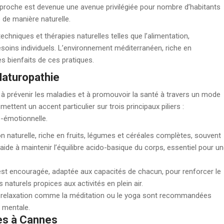
pproche est devenue une avenue privilégiée pour nombre d’habitants
e de manière naturelle.
chniques et thérapies naturelles telles que l’alimentation,
besoins individuels. L’environnement méditerranéen, riche en
es bienfaits de ces pratiques.
Naturopathie
 à prévenir les maladies et à promouvoir la santé à travers un mode
ettent un accent particulier sur trois principaux piliers :
o-émotionnelle.
ation naturelle, riche en fruits, légumes et céréales complètes, souvent
ide à maintenir l’équilibre acido-basique du corps, essentiel pour u
e est encouragée, adaptée aux capacités de chacun, pour renforcer le
naturels propices aux activités en plein air.
e relaxation comme la méditation ou le yoga sont recommandées
é mentale.
es à Cannes