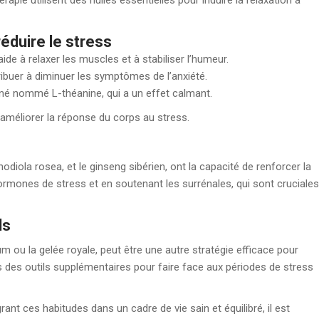
pie utilisent des huiles essentielles pour induire la relaxation à
réduire le stress
ide à relaxer les muscles et à stabiliser l’humeur.
ibuer à diminuer les symptômes de l’anxiété.
iné nommé L-théanine, qui a un effet calmant.
 améliorer la réponse du corps au stress.
s
ola rosea, et le ginseng sibérien, ont la capacité de renforcer la
 hormones de stress et en soutenant les surrénales, qui sont cruciales
ls
ou la gelée royale, peut être une autre stratégie efficace pour
 des outils supplémentaires pour faire face aux périodes de stress
nt ces habitudes dans un cadre de vie sain et équilibré, il est