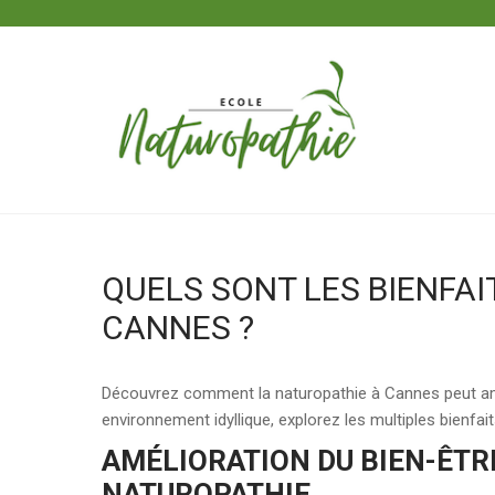
Skip
to
content
ECOLE NATUROPATHIE
QUELS SONT LES BIENFAI
CANNES ?
Découvrez comment la naturopathie à Cannes peut améli
environnement idyllique, explorez les multiples bienfai
AMÉLIORATION DU BIEN-ÊTR
NATUROPATHIE