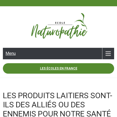
Skip
to
content
ECOLE NATUROPATHIE
Menu
LES ÉCOLES EN FRANCE
LES PRODUITS LAITIERS SONT-
ILS DES ALLIÉS OU DES
ENNEMIS POUR NOTRE SANTÉ