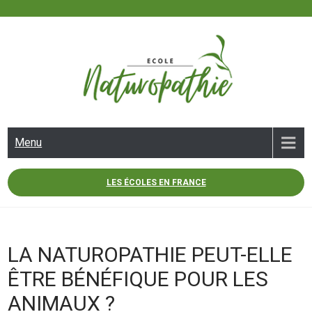
Skip
to
content
ECOLE NATUROPATHIE
Menu
LES ÉCOLES EN FRANCE
LA NATUROPATHIE PEUT-ELLE
ÊTRE BÉNÉFIQUE POUR LES
ANIMAUX ?