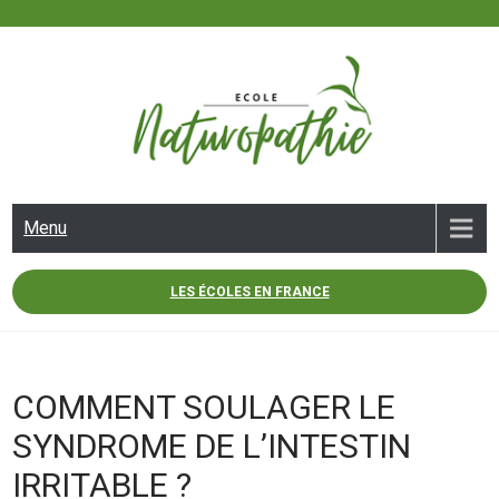
Skip
to
content
ECOLE NATUROPATHIE
Menu
LES ÉCOLES EN FRANCE
COMMENT SOULAGER LE
SYNDROME DE L’INTESTIN
IRRITABLE ?