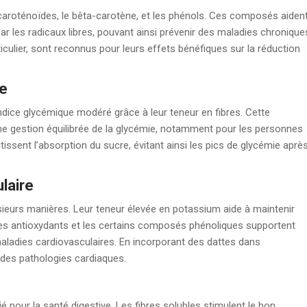
caroténoïdes, le bêta-carotène, et les phénols. Ces composés aiden
r les radicaux libres, pouvant ainsi prévenir des maladies chronique
ticulier, sont reconnus pour leurs effets bénéfiques sur la réduction
ie
indice glycémique modéré grâce à leur teneur en fibres. Cette
une gestion équilibrée de la glycémie, notamment pour les personnes
entissent l’absorption du sucre, évitant ainsi les pics de glycémie aprè
laire
usieurs manières. Leur teneur élevée en potassium aide à maintenir
, les antioxydants et les certains composés phénoliques supportent
maladies cardiovasculaires. En incorporant des dattes dans
n des pathologies cardiaques.
ié pour la santé digestive. Les fibres solubles stimulent le bon