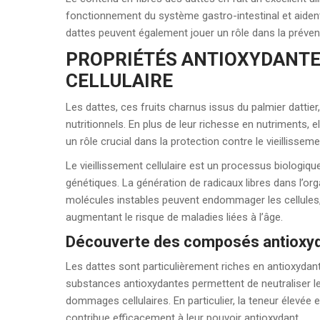
fonctionnement du système gastro-intestinal et aident 
dattes peuvent également jouer un rôle dans la préven
PROPRIÉTÉS ANTIOXYDANTES
CELLULAIRE
Les dattes, ces fruits charnus issus du palmier dattier
nutritionnels. En plus de leur richesse en nutriments, 
un rôle crucial dans la protection contre le vieillissemen
Le vieillissement cellulaire est un processus biologiqu
génétiques. La génération de radicaux libres dans l’o
molécules instables peuvent endommager les cellules, le
augmentant le risque de maladies liées à l’âge.
Découverte des composés antioxyda
Les dattes sont particulièrement riches en antioxyda
substances antioxydantes permettent de neutraliser les
dommages cellulaires. En particulier, la teneur élevée 
contribue efficacement à leur pouvoir antioxydant.