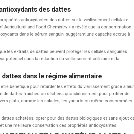
 antioxydants des dattes
ropriétés antioxydantes des dattes sur le vieillissement cellulaire.
 of Agricultural and Food Chemistry » a révélé que la consommation
tioxydants dans le sérum sanguin, suggérant une capacité accrue à
e les extraits de dattes peuvent protéger les cellules sanguines
potentiel dans la réduction du vieillissement cellulaire et la
dattes dans le régime alimentaire
 être bénéfique pour retarder les effets du vieillissement grâce à leu
n de dattes fraîches ou séchées quotidiennement pour profiter de
 divers plats, comme les salades, les yaourts ou même consommées
s dattes achetées; opter pour des dattes biologiques et sans ajout d
t une meilleure conservation des propriétés antioxydantes.