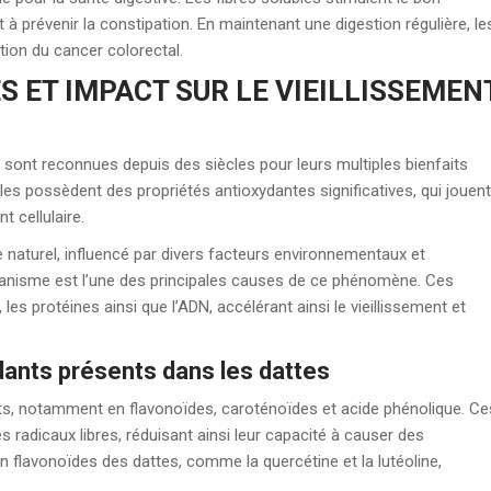
à prévenir la constipation. En maintenant une digestion régulière, le
tion du cancer colorectal.
 ET IMPACT SUR LE VIEILLISSEMEN
, sont reconnues depuis des siècles pour leurs multiples bienfaits
elles possèdent des propriétés antioxydantes significatives, qui jouent
t cellulaire.
e naturel, influencé par divers facteurs environnementaux et
rganisme est l’une des principales causes de ce phénomène. Ces
s protéines ainsi que l’ADN, accélérant ainsi le vieillissement et
nts présents dans les dattes
nts, notamment en flavonoïdes, caroténoïdes et acide phénolique. Ce
 radicaux libres, réduisant ainsi leur capacité à causer des
en flavonoïdes des dattes, comme la quercétine et la lutéoline,