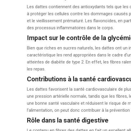
Les dattes contiennent des antioxydants tels que les 
à protéger les cellules contre les dommages causés pa
et le vieillissement prématuré. Les flavonoïdes, en par
des processus inflammatoires dans le corps.
Impact sur le contrôle de la glycém
Bien que riches en sucres naturels, les dattes ont un 
caractéristique les rend appropriées dans le cadre d’
atteintes de diabète de type 2. En effet, les fibres ral
les repas.
Contributions à la santé cardiovascu
Les dattes favorisent la santé cardiovasculaire de pl
une pression artérielle normale, tandis que les fibres
une bonne santé vasculaire et réduisent le risque de 
l’alimentation, on peut donc contribuer à la préventio
Rôle dans la santé digestive
Le contenu en fibres des dattes en fait un excellent all