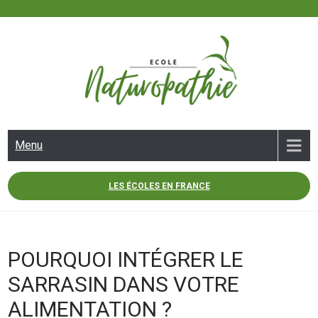
Skip
to
content
ECOLE NATUROPATHIE
Menu
LES ÉCOLES EN FRANCE
POURQUOI INTÉGRER LE
SARRASIN DANS VOTRE
ALIMENTATION ?