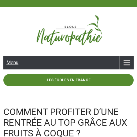
Skip
to
content
ECOLE NATUROPATHIE
Menu
LES ÉCOLES EN FRANCE
COMMENT PROFITER D’UNE
RENTRÉE AU TOP GRÂCE AUX
FRUITS À COQUE ?